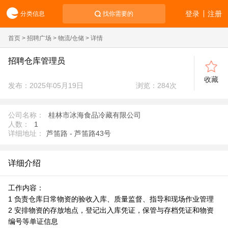
登录
注册
分类信息
找你需要的
首页
>
招聘广场
>
物流/仓储
> 详情
招聘仓库管理员
收藏
发布：2025年05月19日
浏览：
284
次
公司名称：
桂林市冰海食品冷藏有限公司
人数：
1
详细地址：
芦笛路 - 芦笛路43号
详细介绍
工作内容：
1 负责仓库日常物资的验收入库、质量监督、指导和现场作业管理
2 安排物资的存放地点，登记出入库凭证，保管与存档凭证和物资
编号等单证信息