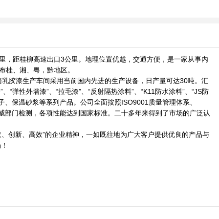
公里，距桂柳高速出口3公里。地理位置优越，交通方便，是一家从事内
遍布桂、湘、粤，黔地区。
乳胶漆生产车间采用当前国内先进的生产设备，日产量可达30吨。汇
弹性外墙漆”、“拉毛漆”、“反射隔热涂料”、“K11防水涂料”、“JS防
平腻子、保温砂浆等系列产品。公司全面按照ISO9001质量管理体系、
权威部门检测，各项性能达到国家标准。二十多年来得到了市场的广泛认
取、创新、高效”的企业精神，一如既往地为广大客户提供优良的产品与
场！