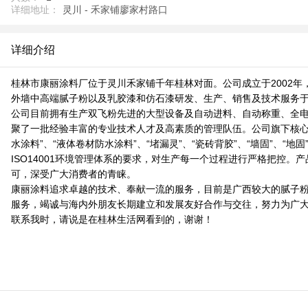
详细地址：
灵川 - 禾家铺廖家村路口
详细介绍
桂林市康丽涂料厂位于灵川禾家铺千年桂林对面。公司成立于2002年
外墙中高端腻子粉以及乳胶漆和仿石漆研发、生产、销售及技术服务于
公司目前拥有生产双飞粉先进的大型设备及自动进料、自动称重、全电
聚了一批经验丰富的专业技术人才及高素质的管理队伍。公司旗下核心品牌“康丽
水涂料”、“液体卷材防水涂料”、“堵漏灵”、“瓷砖背胶”、“墙固”、“
ISO14001环境管理体系的要求，对生产每一个过程进行严格把
可，深受广大消费者的青睐。
康丽涂料追求卓越的技术、奉献一流的服务，目前是广西较大的腻子粉
服务，竭诚与海内外朋友长期建立和发展友好合作与交往，努力为广
联系我时，请说是在桂林生活网看到的，谢谢！