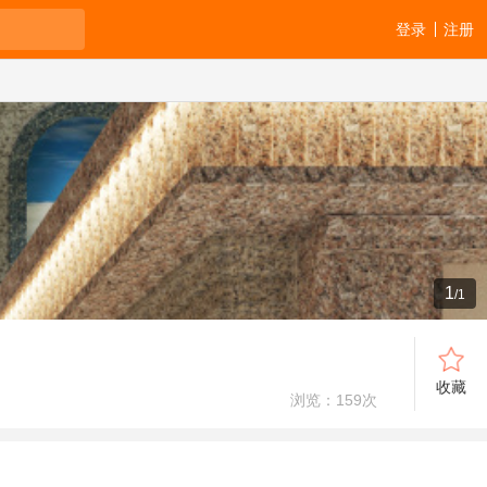
登录
注册
1
/
1
收藏
浏览：
159
次