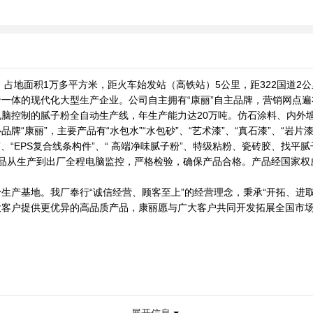
，占地面积1万多平方米，距火车始发站（高铁站）5公里，距322国道2
一体的现代化大型生产企业。公司自主拥有“康丽”自主品牌，营销网点
脑控制的腻子粉全自动生产线，年生产能力达20万吨。仿石涂料、内外墙
”，主要产品有“水包水”“水包砂”、“艺术漆”、“真石漆”、“岩片漆”、“
地固”、“EPS复合线条构件”、“ 高端净味腻子粉”、特级粘粉、瓷砖胶、找
控。产品从生产到出厂全程电脑监控，严格检验，确保产品合格。产品经国家
生产基地。我厂奉行“诚信经营、顾客至上”的经营理念，秉承“开拓、进
大客户提供更优异的高品质产品，康丽愿与广大客户共同开发拓展全国市