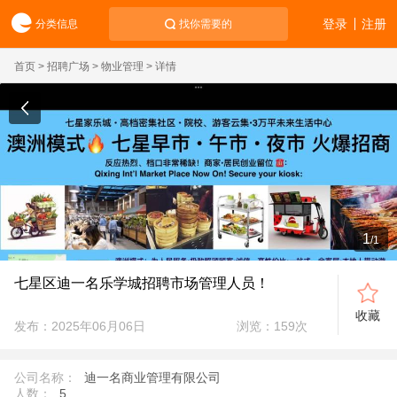
登录
注册
分类信息
找你需要的
首页
>
招聘广场
>
物业管理
> 详情
1
/
1
七星区迪一名乐学城招聘市场管理人员！
收藏
发布：2025年06月06日
浏览：
159
次
公司名称：
迪一名商业管理有限公司
人数：
5