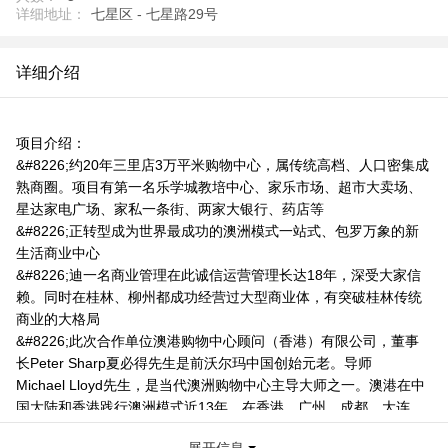
详细地址：
七星区 - 七星路29号
详细介绍
项目介绍：
&#8226;约20年三里店3万平米购物中心，属传统高档、人口密集成
熟商圈。项目有第一名乐学城教培中心、家乐市场、超市大卖场、
星达家电广场、家私一条街、两家大银行、药店等
&#8226;正转型成为世界最成功的澳洲模式一站式、包罗万象的新
生活商业中心
&#8226;迪一名商业管理在此诚信运营管理长达18年，深受大家信
赖。同时在桂林、柳州都成功经营过大型商业体，有突破桂林传统
商业的大格局
&#8226;此次合作单位澳港购物中心顾问（香港）有限公司，董事
长Peter Sharp夏必得先生是前沃尔玛中国创始元老。导师
Michael Lloyd先生，是当代澳洲购物中心主导大师之一。澳港在中
国大陆和香港践行澳洲模式近13年，在香港、广州、成都、大连、
三亚、西安、郑州等地都有很多成功新老项目