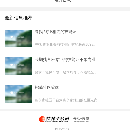
展开信息
&#8226;此次迪一名与澳港（香港）的合作，是世界最成功的购物
中心模式首次落地桂林，欲打造示范项目，继往开来
&#8226;项目采用澳洲理念、手法，打造“体验升级，消费降级”国际
最新信息推荐
七星早市/午市/夜市”，来打破商业难做的怪圈
寻找 物业相关的技能证
岗位职责：
1.跟随香港专家，学习并实践世界天花板澳洲商业理念、手法
寻找 物业相关的技能证 有的联系189v...
2.学习并践行如何打破商业弊病，当月就能成功拿到提成
3.在香港专家亲自示范，商场招商运营经理带领下，快速破局成功
4.按香港专家教的优秀招商策略手法，成功完成任务、拿到提成
长期找各种专业的技能证不限专业
5. 参与澳洲模式消费者与商业调研、推广落地
要求：社保不限，退休均可，不限地区，...
任职要求：
1.好学，热忱，上进，勤奋，团队精神，行动派
招募社区管家
2.欢迎房地产及其他行业转行，我们已帮全国各地很多人成功换赛
道，前景秀丽
燕享家社区平台为燕享家推出的社区电商...
3.全职优先，能力强的也可兼职
4.在公司人性化管理下，保持战斗力
5.表现好的可提前转正交五险
联系我时，请说是在桂林生活网看到的，谢谢！
联系我们