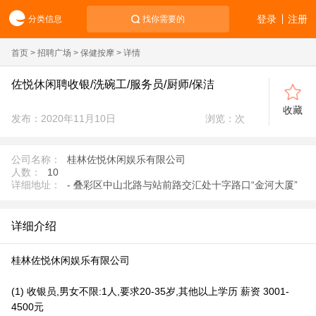
登录
注册
分类信息
找你需要的
首页
>
招聘广场
>
保健按摩
> 详情
佐悦休闲聘收银/洗碗工/服务员/厨师/保洁
收藏
发布：2020年11月10日
浏览：
次
公司名称：
桂林佐悦休闲娱乐有限公司
人数：
10
详细地址：
- 叠彩区中山北路与站前路交汇处十字路口“金河大厦”
详细介绍
桂林佐悦休闲娱乐有限公司
(1) 收银员,男女不限:1人,要求20-35岁,其他以上学历 薪资 3001-
4500元