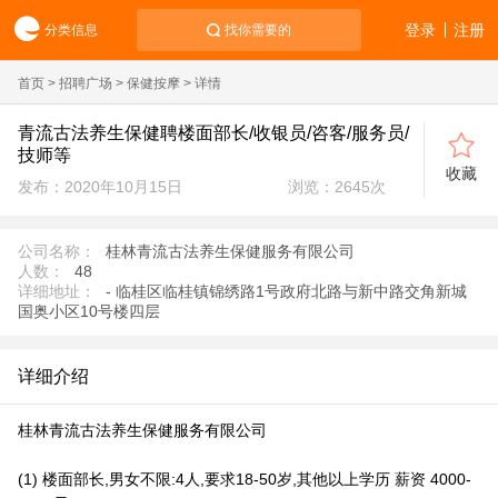
登录
注册
分类信息
找你需要的
首页
>
招聘广场
>
保健按摩
> 详情
青流古法养生保健聘楼面部长/收银员/咨客/服务员/
技师等
收藏
发布：2020年10月15日
浏览：
2645
次
公司名称：
桂林青流古法养生保健服务有限公司
人数：
48
详细地址：
- 临桂区临桂镇锦绣路1号政府北路与新中路交角新城
国奥小区10号楼四层
详细介绍
桂林青流古法养生保健服务有限公司
(1) 楼面部长,男女不限:4人,要求18-50岁,其他以上学历 薪资 4000-