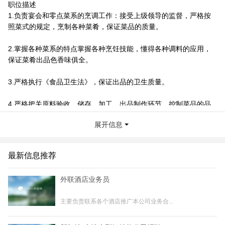
职位描述
1.负责宴会和零点菜系的烹调工作：接受上级领导的监督，严格按
照菜式的规定，烹制各种菜肴，保证菜品的质量。
2.掌握各种菜系的特点掌握各种烹饪技能，懂得各种调料的应用，
保证菜肴出品色香味俱全。
3.严格执行《食品卫生法》，保证出品的卫生质量。
4.严格把关原料验收、储存、加工、出品制作环节，控制菜品的品
质稳定性；
展开信息
5.按照厨房服务标准、操作规程开展工作，确保厨房工作的正常运
作；
最新信息推荐
6.收集客户对食品质量的意见，不断研制、创制新菜式，推出时令
外联酒店业务员
菜式；
主要负责联系各个酒店推广本公司业务合...
7.合理使用材料、能源，控制成本，杜绝浪费；