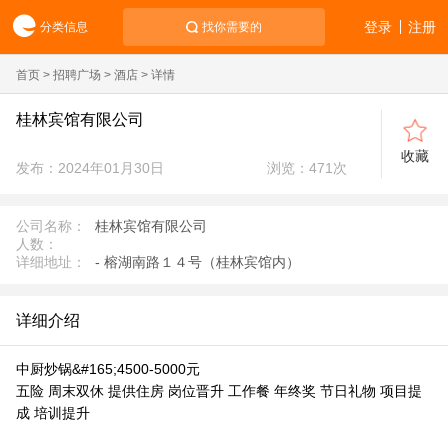
登录
注册
分类信息
找你需要的
首页
>
招聘广场
>
酒店
> 详情
桂林宾馆有限公司
收藏
发布：2024年01月30日
浏览：
471
次
公司名称：
桂林宾馆有限公司
人数：
详细地址：
- 榕湖南路１４号（桂林宾馆内）
详细介绍
中厨炒锅&#165;4500-5000元
五险 周末双休 提供住房 岗位晋升 工作餐 年终奖 节日礼物 项目提
成 培训提升