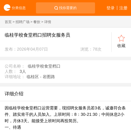
登录
注册
分类信息
找你需要的
首页
>
招聘广场
>
餐饮
> 详情
临桂学校食堂档口招聘女服务员
收藏
发布：2026年04月07日
浏览：
78
次
公司名称：
临桂学校食堂档口
人数：
3人
详细地址：
临桂区 - 岩图路
详细介绍
因临桂学校食堂档口运营需要，现招聘女服务员若3名，诚邀符合条
件、踏实肯干的人员加入。上班时间：8：30-21:30；中间休息2小
时，月休3天。能接受上班时间再投简历。
一、待遇