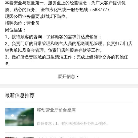
本着安全与质量第一、服务至上的经营理念，为广大客户提供优
质、贴心的服务。 全市液化气统一服务热线：5687777
现因公司业务需要诚聘以下岗位。
招聘岗位：营业员
岗位描述：
1、接待顾客的咨询，了解顾客的需求并达成销售；
2、负责门店的日常管理和送气人员的配送调配管理。负责打印门店
销售单以及资金管理。负责门店的报表存款等工作。
3、做好所负责区域的卫生清洁工作；完成上级领导交办的其他任
务。
相关要求：
展开信息
1.年龄30-45岁，高中以上学历，女性，会操作电脑办公软件，有相
关工作经验者优先。
2.表达能力强，有较好的沟通能力，善于与客户打交道。有责任
最新信息推荐
心，积极对待工作，熟悉电脑的基本操作。
3：工作地点：桂林北片区
移动营业厅前台坐席
4.工作待遇：2000元/月+午餐补助（10元/天）+业务提成
5.公司为员工买五险。热爱销售，并从事销售工作2年以上者优先考
岗位要求：1、有相关移动业务办理工作经...
虑。
联系我时，请说是在桂林生活网看到的，谢谢！