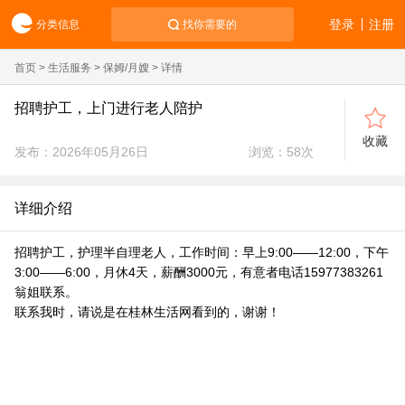
登录
注册
分类信息
找你需要的
首页
>
生活服务
>
保姆/月嫂
> 详情
招聘护工，上门进行老人陪护
收藏
发布：2026年05月26日
浏览：
58
次
详细介绍
招聘护工，护理半自理老人，工作时间：早上9:00——12:00，下午
3:00——6:00，月休4天，薪酬3000元，有意者电话15977383261
翁姐联系。
联系我时，请说是在桂林生活网看到的，谢谢！