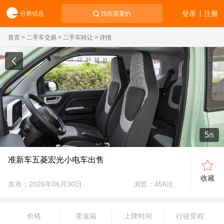
登录
注册
分类信息
找你需要的
首页
>
二手车交易
>
二手车转让
> 详情
5
/
5
准新车五菱宏光小电车出售
收藏
发布：2026年06月30日
浏览：
456
次
价格
变速箱
上牌时间
行驶里程