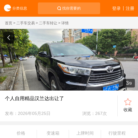
登录
注册
分类信息
找你需要的
首页
>
二手车交易
>
二手车转让
> 详情
3
/
9
个人自用精品汉兰达出让了
收藏
发布：2026年05月25日
浏览：
267
次
价格
变速箱
上牌时间
行驶里程