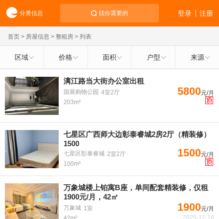
登录
注册
分类信息
找你需要的
首页
>
房屋信息
>
整租房
> 列表
区域
价格
面积
户型
来源
漓江路当大街办公室出租
5800
国展购物公园
4室2厅
元/月
203m²
七星区广西师大边彰泰睿城2房2厅（精装修）
1500
1500
七星区彰泰睿城
2室2厅
元/月
100m²
万象城楼上铂寓B座，单间配套精装修，仅租
1900元/月，42㎡
1900
万象城
1室
元/月
2025-12-18
42m²