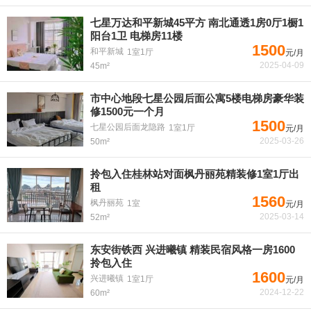
七星万达和平新城45平方 南北通透1房0厅1橱1
阳台1卫 电梯房11楼
1500
和平新城
1室1厅
元/月
2025-04-09
45m²
市中心地段七星公园后面公寓5楼电梯房豪华装
修1500元一个月
1500
七星公园后面龙隐路
1室1厅
元/月
2025-03-26
50m²
拎包入住桂林站对面枫丹丽苑精装修1室1厅出
租
1560
枫丹丽苑
1室
元/月
2025-03-14
52m²
东安街铁西 兴进曦镇 精装民宿风格一房1600
拎包入住
1600
兴进曦镇
1室1厅
元/月
2024-12-22
60m²