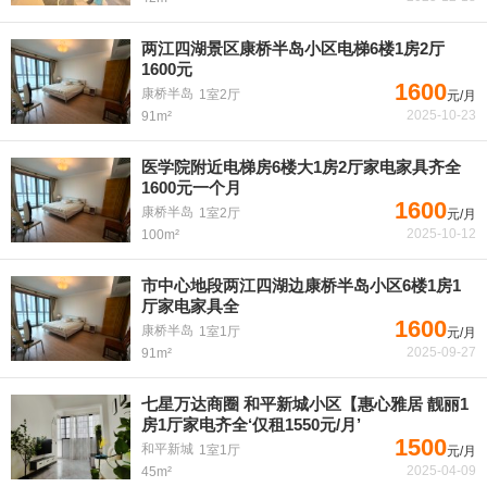
两江四湖景区康桥半岛小区电梯6楼1房2厅
1600元
1600
康桥半岛
1室2厅
元/月
2025-10-23
91m²
医学院附近电梯房6楼大1房2厅家电家具齐全
1600元一个月
1600
康桥半岛
1室2厅
元/月
2025-10-12
100m²
市中心地段两江四湖边康桥半岛小区6楼1房1
厅家电家具全
1600
康桥半岛
1室1厅
元/月
2025-09-27
91m²
七星万达商圈 和平新城小区【惠心雅居 靓丽1
房1厅家电齐全‘仅租1550元/月’
1500
和平新城
1室1厅
元/月
2025-04-09
45m²