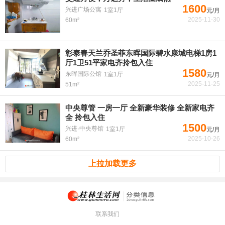
1600
兴进广场公寓
1室1厅
元/月
2025-11-30
60m²
彰泰春天兰乔圣菲东晖国际碧水康城电梯1房1
厅1卫51平家电齐拎包入住
1580
东晖国际公馆
1室1厅
元/月
2025-11-25
51m²
中央尊管 一房一厅 全新豪华装修 全新家电齐
全 拎包入住
1500
兴进·中央尊馆
1室1厅
元/月
2025-10-26
60m²
上拉加载更多
联系我们