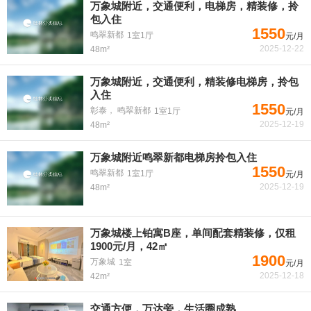
万象城附近，交通便利，电梯房，精装修，拎
包入住
1550
鸣翠新都
1室1厅
元/月
2025-12-22
48m²
万象城附近，交通便利，精装修电梯房，拎包
入住
1550
彰泰， 鸣翠新都
1室1厅
元/月
2025-12-19
48m²
万象城附近鸣翠新都电梯房拎包入住
1550
鸣翠新都
1室1厅
元/月
2025-12-19
48m²
万象城楼上铂寓B座，单间配套精装修，仅租
1900元/月，42㎡
1900
万象城
1室
元/月
2025-12-18
42m²
交通方便，万达旁，生活圈成熟