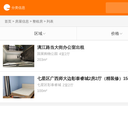
分类信息
首页
>
房屋信息
>
整租房
> 列表
区域
价格
漓江路当大街办公室出租
国展购物公园
4室2厅
203m²
七星区广西师大边彰泰睿城2房2厅（精装修）15
七星区彰泰睿城
2室2厅
100m²