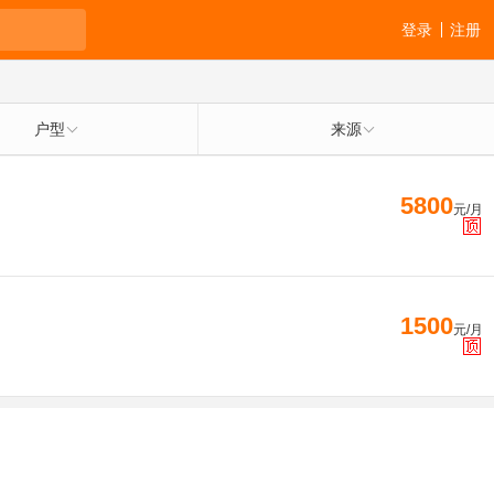
登录
注册
户型
来源
5800
元/月
1500
元/月