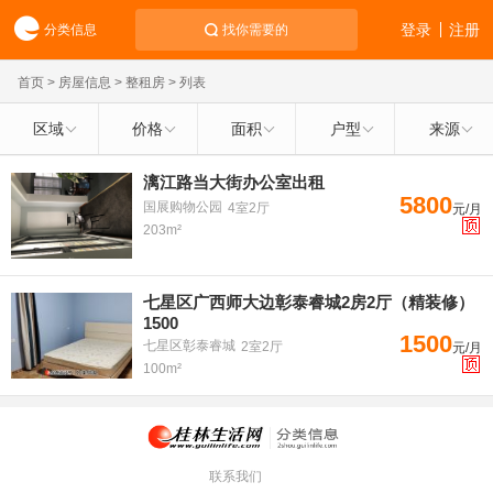
登录
注册
分类信息
找你需要的
首页
>
房屋信息
>
整租房
> 列表
区域
价格
面积
户型
来源
漓江路当大街办公室出租
5800
国展购物公园
4室2厅
元/月
203m²
七星区广西师大边彰泰睿城2房2厅（精装修）
1500
1500
七星区彰泰睿城
2室2厅
元/月
100m²
联系我们