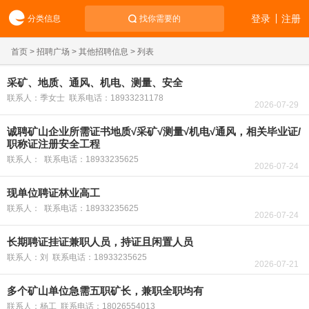
登录
注册
分类信息
找你需要的
首页
>
招聘广场
>
其他招聘信息
> 列表
采矿、地质、通风、机电、测量、安全
联系人：季女士 联系电话：18933231178
2026-07-29
诚聘矿山企业所需证书地质√采矿√测量√机电√通风，相关毕业证/
职称证注册安全工程
联系人： 联系电话：18933235625
2026-07-24
现单位聘证林业高工
联系人： 联系电话：18933235625
2026-07-24
长期聘证挂证兼职人员，持证且闲置人员
联系人：刘 联系电话：18933235625
2026-07-21
多个矿山单位急需五职矿长，兼职全职均有
联系人：杨工 联系电话：18026554013