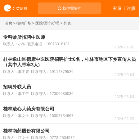
登录
注册
分类信息
找你需要的
首页
>
招聘广场
>
医院/医疗/护理
> 列表
专科诊所招聘中医师
联系人：小陈 联系电话：18078318181
2026-01-20
桂林象山区德康中医医院招聘护士6名，桂林市地区下乡宣传人员
（其中人带车3人)
联系人：李主管 联系电话：19114879526
2025-09-04
招聘外联人员
联系人：李主任 联系电话：17306680036
2025-03-04
桂林放心大药房有限公司
联系人：李女士 联系电话：15307734667
2024-02-29
桂林南药股份有限公司
联系人：江女士 联系电话：0773-2534572