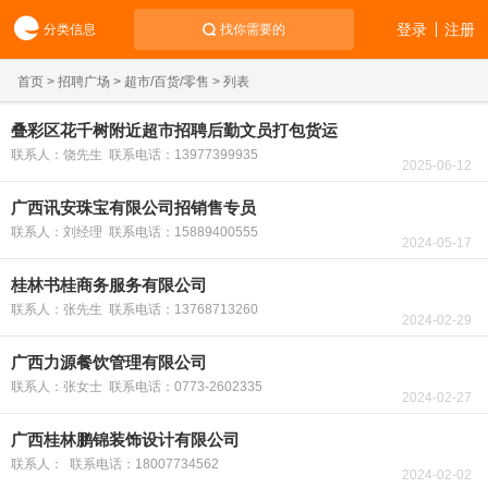
登录
注册
分类信息
找你需要的
首页
>
招聘广场
>
超市/百货/零售
> 列表
叠彩区花千树附近超市招聘后勤文员打包货运
联系人：饶先生 联系电话：13977399935
2025-06-12
广西讯安珠宝有限公司招销售专员
联系人：刘经理 联系电话：15889400555
2024-05-17
桂林书桂商务服务有限公司
联系人：张先生 联系电话：13768713260
2024-02-29
广西力源餐饮管理有限公司
联系人：张女士 联系电话：0773-2602335
2024-02-27
广西桂林鹏锦装饰设计有限公司
联系人： 联系电话：18007734562
2024-02-02