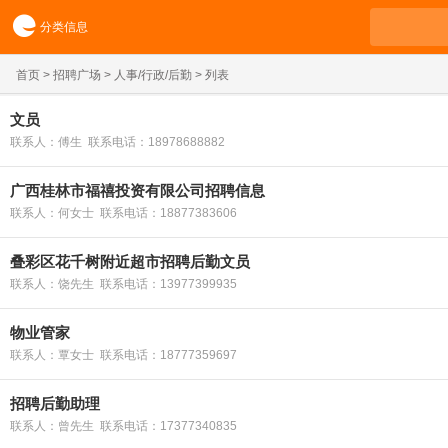
分类信息
首页
>
招聘广场
>
人事/行政/后勤
> 列表
文员
联系人：傅生 联系电话：18978688882
广西桂林市福禧投资有限公司招聘信息
联系人：何女士 联系电话：18877383606
叠彩区花千树附近超市招聘后勤文员
联系人：饶先生 联系电话：13977399935
物业管家
联系人：覃女士 联系电话：18777359697
招聘后勤助理
联系人：曾先生 联系电话：17377340835