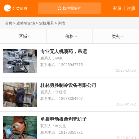
登录
注册
分类信息
找你需要的
首页
>
农林牧副渔
>
农机用具
> 列表
区域
价格
类别
专业无人机喷药，吊运
联系人：钟生
联系电话：13025947775
2025-10-26
桂林勇胜制冷设备有限公司
联系人：李经理
联系电话：18978354907
2025-05-12
单相电动板栗剥壳机子
联系人：申先生
联系电话：18176355771
2025-02-19