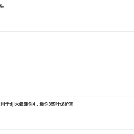
头
 适用于dji大疆迷你4，迷你3桨叶保护罩