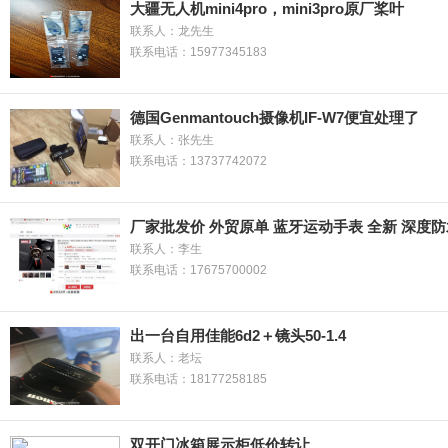
大疆无人机mini4pro，mini3pro原厂桨叶
联系人：龙先生
联系电话：15977345183
德国Genmantouch摄像机IF-W7便宜处理了
联系人：张先生
联系电话：13737742072
厂家批发价 外贸原单 蓝牙运动手表 全新 深度防
联系人：李生
联系电话：17675700002
出一台自用佳能6d2＋镜头50-1.4
联系人：老坛
联系电话：18177258185
双开门冰箱展示柜低价转让