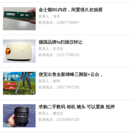
金士顿8G内存，闲置很久在抽屉
联系人：海哥
联系电话：13907739997
德国品牌fa扫描仪转让
联系人：肖先生
联系电话：13217738123
便宜出售全新缔峰三脚架+云台，
联系人：春明
联系电话：18977367258
求购二手数码 相机 镜头 可以置换 抵押
联系人：廖先生
联系电话：15295887228