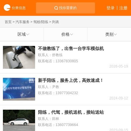
登录
注册
分类信息
找你需要的
首页
>
汽车服务
>
驾校/陪练
> 列表
区域
价格
类别
不做教练了，出售一台学车模似机
联系人：舒教练
联系电话：13367830805
2026-05-19
新手陪练，服务上优，高效速成！
联系人：尹教
联系电话：13977304232
2024-09-12
陪练，代驾，接机送机，接站送站
联系人：田林
联系电话：13607739664
2023-09-15