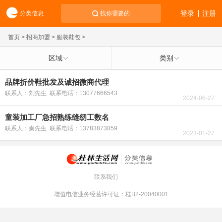
登录
注册
分类信息
找你需要的
首页
>
招商加盟
>
服装鞋包
>
区域
类别
品牌折价鞋批发及诚招微商代理
联系人：刘先生 联系电话：13077666543
2024-06-27
童装加工厂急招熟练缝纫工数名
联系人：秦先生 联系电话：13783873859
2023-01-27
联系我们
增值电信业务经营许可证：桂B2-20040001