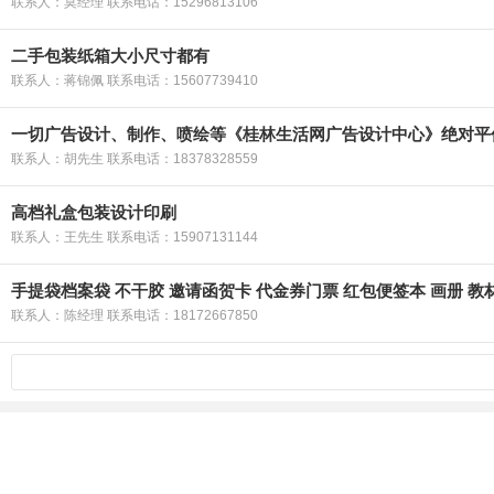
联系人：莫经理 联系电话：15296813106
二手包装纸箱大小尺寸都有
联系人：蒋锦佩 联系电话：15607739410
一切广告设计、制作、喷绘等《桂林生活网广告设计中心》绝对平
联系人：胡先生 联系电话：18378328559
高档礼盒包装设计印刷
联系人：王先生 联系电话：15907131144
手提袋档案袋 不干胶 邀请函贺卡 代金券门票 红包便签本 画册 教
联系人：陈经理 联系电话：18172667850