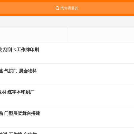
找你需要的
袋 刮刮卡工作牌印刷
建 气拱门 展会物料
教材 练字本印刷厂
车贴 门型展架舞台搭建