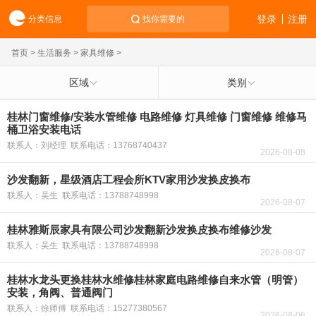
登录
注册
分类信息
找你需要的
首页
>
生活服务
>
家具维修
>
区域
类别
桂林门窗维修/安装水管维修 电路维修 灯具维修 门窗维修 维修马
桶卫浴安装电话
联系人：刘经理 联系电话：13768740437
2026-08-08
沙发翻新，星级酒店工程会所KTV家用沙发换皮换布
联系人：吴生 联系电话：13788748998
2026-08-07
桂林雅斯辰家具有限公司沙发翻新沙发换皮换布维修沙发
联系人：吴生 联系电话：13788748998
2026-08-07
桂林水龙头更换桂林水维修桂林家庭电路维修自来水管（明管）
安装，角阀、普通阀门
联系人：徐师傅 联系电话：15277380567
2026-08-06