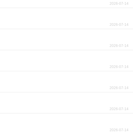
2026-07-14
2026-07-14
2026-07-14
2026-07-14
2026-07-14
2026-07-14
2026-07-14