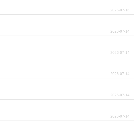
2026-07-16
2026-07-14
2026-07-14
2026-07-14
2026-07-14
2026-07-14