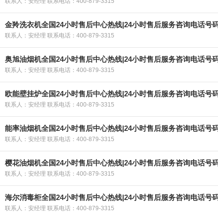
联系人：安经理 联系电话：400-879-3315
金羚洗衣机全国24小时售后中心热线|24小时售后服务咨询电话号
联系人：安经理 联系电话：400-879-3315
奥旭油烟机全国24小时售后中心热线|24小时售后服务咨询电话号
联系人：安经理 联系电话：400-879-3315
欧能壁挂炉全国24小时售后中心热线|24小时售后服务咨询电话号
联系人：安经理 联系电话：400-879-3315
能率油烟机全国24小时售后中心热线|24小时售后服务咨询电话号
联系人：安经理 联系电话：400-879-3315
樱花油烟机全国24小时售后中心热线|24小时售后服务咨询电话号
联系人：安经理 联系电话：400-879-3315
海尔消毒柜全国24小时售后中心热线|24小时售后服务咨询电话号
联系人：安经理 联系电话：400-879-3315