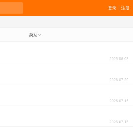
登录
注册
类别
2026-08-03
2026-07-29
2026-07-16
2026-07-16