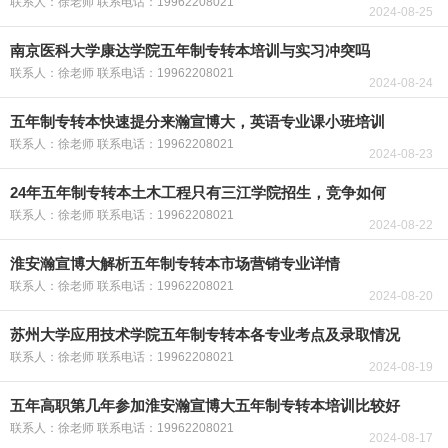
联系人：徐老师 联系电话：19962208021
2024-08-25
南京医科大学康达学院五年制专转本培训与实习冲突吗
联系人：徐老师 联系电话：19962208021
2024-08-24
五年制专转本快速提分来瀚宣博大，英语专业课小班培训
联系人：徐老师 联系电话：19962208021
2024-08-23
24年五年制专转本土木工程只有三江学院招生，竞争如何
联系人：徐老师 联系电话：19962208021
2024-08-22
淮安瀚宣博大解析五年制专转本市场营销专业详情
联系人：徐老师 联系电话：19962208021
2024-08-20
苏州大学应用技术学院五年制专转本各专业考点及录取情况
联系人：徐老师 联系电话：19962208021
2024-08-19
五年高职第几年参加淮安瀚宣博大五年制专转本培训比较好
联系人：徐老师 联系电话：19962208021
2024-08-17