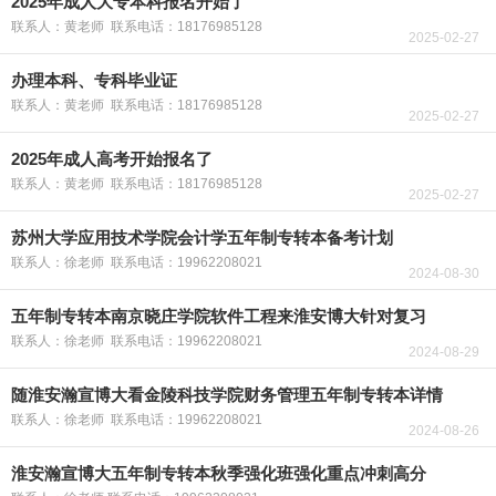
2025年成人大专本科报名开始了
联系人：黄老师 联系电话：18176985128
2025-02-27
办理本科、专科毕业证
联系人：黄老师 联系电话：18176985128
2025-02-27
2025年成人高考开始报名了
联系人：黄老师 联系电话：18176985128
2025-02-27
苏州大学应用技术学院会计学五年制专转本备考计划
联系人：徐老师 联系电话：19962208021
2024-08-30
五年制专转本南京晓庄学院软件工程来淮安博大针对复习
联系人：徐老师 联系电话：19962208021
2024-08-29
随淮安瀚宣博大看金陵科技学院财务管理五年制专转本详情
联系人：徐老师 联系电话：19962208021
2024-08-26
淮安瀚宣博大五年制专转本秋季强化班强化重点冲刺高分