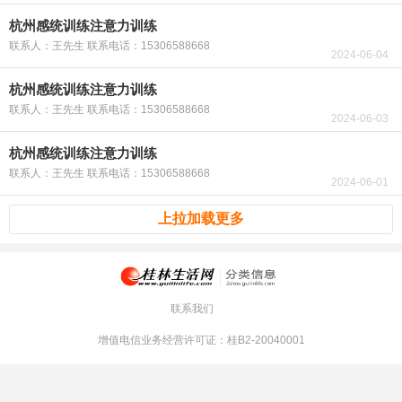
杭州感统训练注意力训练
联系人：王先生 联系电话：15306588668
2024-06-04
杭州感统训练注意力训练
联系人：王先生 联系电话：15306588668
2024-06-03
杭州感统训练注意力训练
联系人：王先生 联系电话：15306588668
2024-06-01
上拉加载更多
联系我们
增值电信业务经营许可证：桂B2-20040001