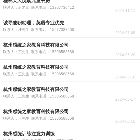
桂林天天悦读儿童书房
联系人：唐老师 联系电话：13307736412
2024-11-11
诚寻兼职助理，英语专业优先
联系人：汪先生 联系电话：15977387668
2024-07-08
杭州感统之家教育科技有限公司
联系人：王先生 联系电话：15306588668
2024-06-20
杭州感统之家教育科技有限公司
联系人：王先生 联系电话：15306588668
2024-06-18
杭州感统之家教育科技有限公司
联系人：王先生 联系电话：15306588668
2024-06-17
杭州感统之家教育科技有限公司
联系人：王先生 联系电话：15306588668
2024-06-15
杭州感统训练注意力训练