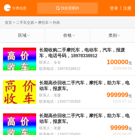
登录
注册
分类信息
找你需要的
首页
>
二手车交易
>
摩托车
> 列表
区域
价格
类别
长期收购二手摩托车，电动车，汽车，报废
车，电话号码，18978338912
100000
联系人：全全
元
2026-08-05
联系电话：18978338912
长期高价回收二手汽车，摩托车，助力车，电
动车，报废车。
999999
联系人：老廖
元
2026-07-12
联系电话：13507735450
长期高价回收二手汽车，摩托车，助力车，电
动车，报废车。
99999
联系人：老廖
元
2026-06-07
联系电话：13507735450