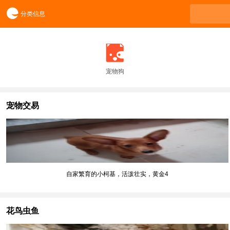
分类信息
宠物狗
宠物交易
自家繁育的小柯基，活泼壮实，黄金4
花鸟虫鱼