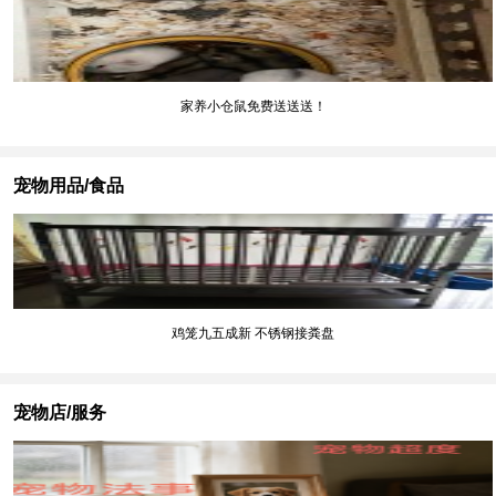
家养小仓鼠免费送送送！
宠物用品/食品
鸡笼九五成新 不锈钢接粪盘
宠物店/服务