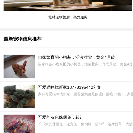
桂林宠物善后一条龙服务
最新宠物信息推荐
自家繁育的小柯基，活泼壮实，黄金4月龄
自家柯基小鹿繁配的小柯基，活泼壮实，耳聪灵动，黄金4月龄
可爱猫咪找新家18778395442刘姐
家有可爱猫咪找新家，猫爸猫妈都是的进口猫粮，罐头，家里大
可爱的灰色侏儒兔，转让
长不大的侏儒兔，送兔笼、兔饲料一袋5斤、达摩西草一大袋