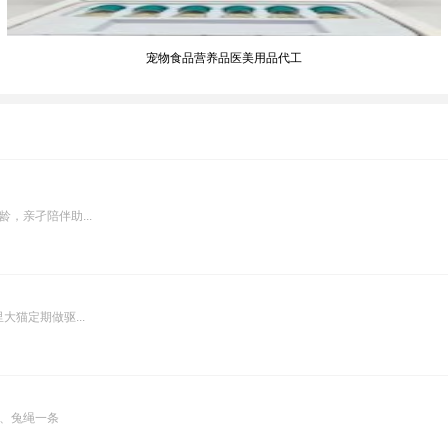
宠物食品营养品医美用品代工
，亲孑陪伴助...
猫定期做驱...
、兔绳一条