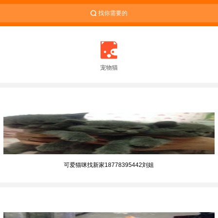
找你需要的
宠物猫
可爱猫咪找新家18778395442刘姐