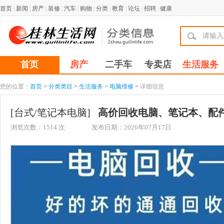
首页
|
新闻
|
房产
|
装修
|
汽车
|
购物
|
分类
|
教育
|
论坛
|
招聘
|
健康
首页
房产
二手车
专卖店
生活服务
您的位置：
首页
>
分类类目
>
生活服务
>
电脑维修
> 详细信息
[台式/笔记本电脑]
高价回收电脑、笔记本、配
浏览次数：
1514
次
发布日期：2026年07月17日